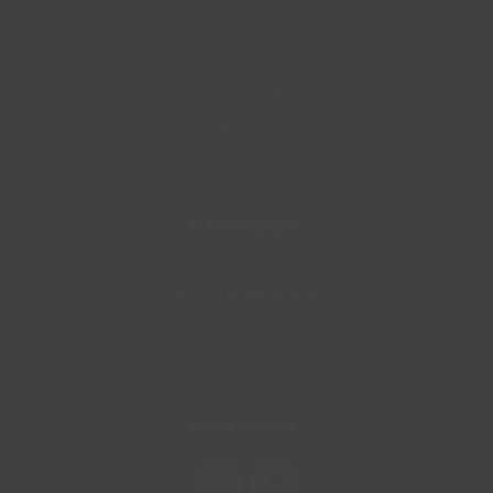
+33 (0)4 58 00 30 33
33 Allée de Champrond
38330 Saint-Ismier
contact@covateam.com
Informations
Contact
Mentions légales et RGPD
Plan du site
Suivez-nous :