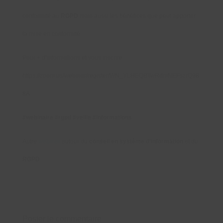
conformité au
RGPD
mais aussi les bénéfices que peut apporter
la mise en conformité.
Pour + d’informations et vous inscrire :
https://zoom.us/webinar/register/WN_YLHEQBTwRdmNEFszrQ98
8A
#webinaire
#rgpd
#veille
#informations
Autre
webinar
autour du
conseil en système d’information
et du
RGPD
Poster le commentaire