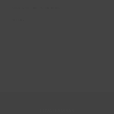
Saisissez votre réponse en chiffres
20 + un =
COVATEAM SAS