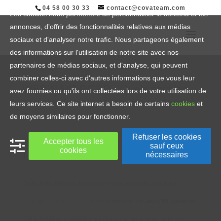
04 58 00 30 33
contact@covateam.com
Les cookies nous permettent de personnaliser le contenu et les
annonces, d'offrir des fonctionnalités relatives aux médias
sociaux et d'analyser notre trafic. Nous partageons également
des informations sur l'utilisation de notre site avec nos
partenaires de médias sociaux, et d'analyse, qui peuvent
combiner celles-ci avec d'autres informations que vous leur
WEBINAIR RGPD : Quels sont les
avez fournies ou qu'ils ont collectées lors de votre utilisation de
risques de ne pas être en conformité
leurs services. Ce site internet a besoin de certains
cookies
et
?
de moyens similaires pour fonctionner.
Refuser les cookies
29 Juin, 2020
|
Article
,
Info DSI
,
Info Sécurité
,
Info
Accepter tous les
sauf ceux
cookies
nécessaires
Transformation Digitale
Collectivité, office du tourisme, communauté de commune,
Sophie
Borel
et
stéphane pellecuer
vous attendent le
Jeudi 02 Juillet de
11h à 11h45
pour aborder les risques et les enjeux de la non-