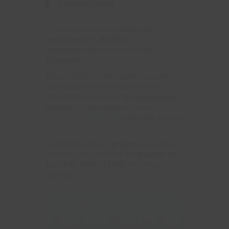
compétitivité
COVATEAM est un
cabinet de
consultants SI, RGPD et
cybersécurité
situé proche de
Grenoble.
Depuis 2015, notre cabinet conseil
accompagne les entreprises et les
collectivités dans leur
transformation
digitale
et informatique, vers la
mise
en conformité RGPD
ainsi que dans la
sécurité informatique.
En fonction de vos
projets
, nous vous
mettons à disposition des
experts
de
type
DSI, RSSI et DPO
en temps
partagé.