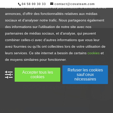
04 58 00 30 33
contact@covateam.com
Les cookies nous permettent de personnaliser le contenu et les
annonces, d'offrir des fonctionnalités relatives aux médias
sociaux et d'analyser notre trafic. Nous partageons également
des informations sur l'utilisation de notre site avec nos
partenaires de médias sociaux, et d'analyse, qui peuvent
combiner celles-ci avec d'autres informations que vous leur
avez fournies ou qu'ils ont collectées lors de votre utilisation de
leurs services. Ce site internet a besoin de certains
cookies
et
de moyens similaires pour fonctionner.
Cabinet conseil en Système
Refuser les cookies
Accepter tous les
sauf ceux
d’Information,
cookies
nécessaires
RGPD et cybersécurité
Optez pour un consultant en temps partagé