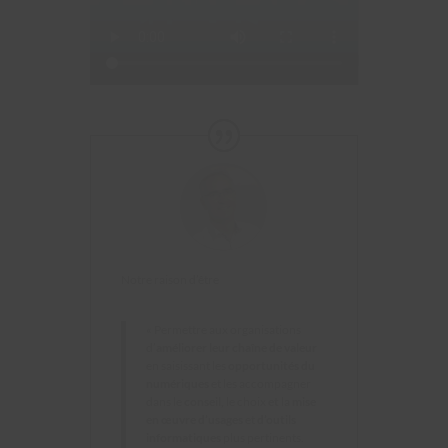
Notre raison d’être
« Permettre aux organisations
d’
améliorer leur chaîne de valeur
en saisissant les
opportunités du
numériques
et les accompagner
dans le
conseil,
le choix
et
la
mise
en œuvre d’usages
et
d’outils
informatiques
plus pertinents.