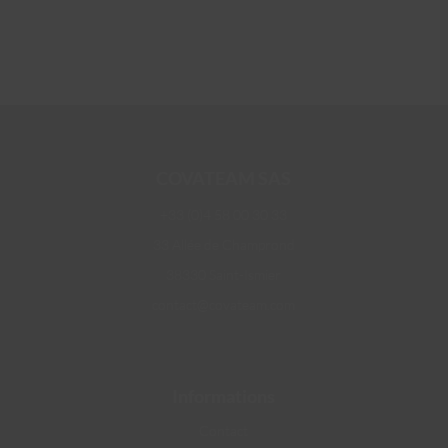
COVATEAM SAS
+33 (0)4 58 00 30 33
33 Allée de Champrond
38330 Saint-Ismier
contact@covateam.com
Informations
Contact