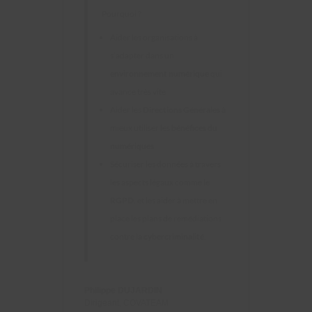
Pourquoi ?
Aider les organisations à
s’adapter dans un
environnement numérique
qui
avance très vite
Aider les
Directions Générales
à
mieux utiliser les
bénéfices du
numériques
Sécuriser les données à travers
les aspects légaux comme le
RGPD
, et les aider à mettre en
place les plans de remédiations
contre la
cybercriminalité
.
Philippe DUJARDIN
Dirigeant
,
COVATEAM