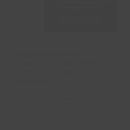
[Webinaire Europrivacy]
En quoi la certification
Europrivacy est un levier de
croissance pour votre
organisation ?
Le 12 octobre 2022, le Comité Européen de la Protection des
Données (CEPD) a approuvé
Europrivacy
comme Label Européen de
Protection des Données
pour la certification en vertu de l’art. 42 (5)
du RGPD.
Lors de ce webinaire, Sébastien Ziegler (Europrivacy), Philippe
Dujardin (Covateam) et Pascal Petitjean (Smart Global Governance)