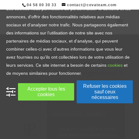
04 58 00 30 33
contact@covateam.com
Les cookies nous permettent de personnaliser le contenu et les
annonces, d'offrir des fonctionnalités relatives aux médias
sociaux et d'analyser notre trafic. Nous partageons également
des informations sur l'utilisation de notre site avec nos
partenaires de médias sociaux, et d'analyse, qui peuvent
combiner celles-ci avec d'autres informations que vous leur
Webinaire : En quoi la certification
avez fournies ou qu'ils ont collectées lors de votre utilisation de
RGPD Europrivacy est un levier de
leurs services. Ce site internet a besoin de certains
cookies
et
croissance pour votre organisation ?
de moyens similaires pour fonctionner.
Refuser les cookies
14 Fév, 2023
|
Article
,
Info Société
,
RGPD
,
RGPD
Accepter tous les
sauf ceux
cookies
nécessaires