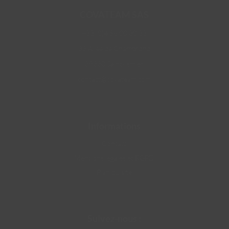
COVATEAM SAS
+33 (0)4 58 00 30 33
33 Allée de Champrond
38330 Saint-Ismier
contact@covateam.com
Informations
Contact
Mentions légales et RGPD
Plan du site
Suivez-nous :