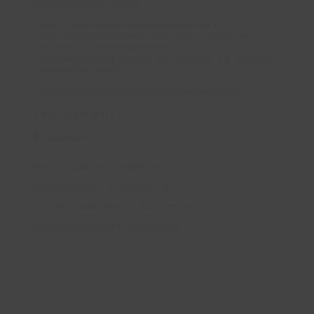
aborderont les points suivants :
– Qu’est-ce que la
Certification RGPD Europrivacy
?
– Quels sont les avantages de la Certification ? Comment faire ?
– En quoi est-ce un
levier de croissance
?
– Quelle
méthodologie
appliquer pour se préparer à la certification ?
– Quel outil pour réussir ?
Une session de questions/réponses clôturera l’événement.
🕚
Jeudi 09 Mars à 11h
🗣
Les experts
:
Philippe DUJARDIN – COVATEAM
Sébastien ZIEGLER – EUROPRIVACY
Pascal PETITJEAN – Smart Global Governance
Inscrivez-vous dès maintenant
!
https://bit.ly/3YvdLbz