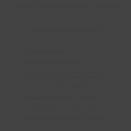
Améliorer la sécurité de son système d’information
23 Avr, 2018
|
Article
,
Info DSI
La donnée au cœur des entreprises
La
protection des données
est devenue l’un des
objectifs principaux des l’entreprises.
Que ce soit des
données internes
ou
externes
, une
surveillance importante est recommandée aux
entreprises. Une perte ou fuite d’informations, ou de
mauvaises informations, pourraient entrainer une
baisse d’activité et de réputation pour l’entreprise.