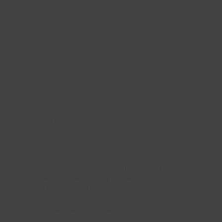
Un hacking entrainant l’indisponibilité de site e-
commerce, des fuites d’informations confidentielles
non volontaire, voilà des exemples qui sont déjà
arrivés et qui peuvent avoir des conséquences
lourdes pour une entreprise.
Deux raisons principales existent :
La défaillance technique
: mauvais système de
sécurité des données
L’erreur humaine
Voici 4 conseils pour vous assurer de la
sécurité de votre systèmes
d’information :
Sensibiliser vos collaborateurs de l’entreprise