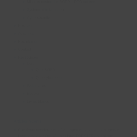
Mise en conformité RGPD – DPO externe
Système d’information
Cybersécurité
Nos clients
Actualités
Recrutement
Contact
Ressources
Quiz
Quiz RGPD
Quiz cybersécurité
Webinaires
Ebooks
Livres blancs
Articles récents
Covateam accélère son développement et ouvre son agence
Lyonnaise avec l’arrivée de Lionel FORSTER en tant que