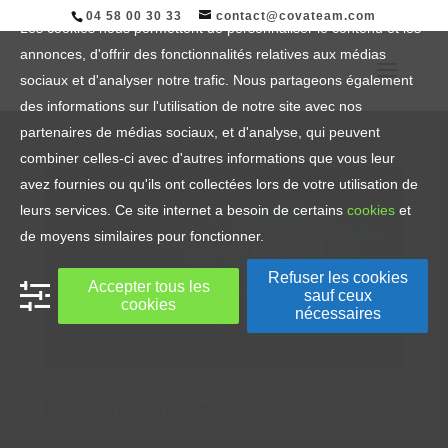
04 58 00 30 33
contact@covateam.com
Les cookies nous permettent de personnaliser le contenu et les
annonces, d'offrir des fonctionnalités relatives aux médias
sociaux et d'analyser notre trafic. Nous partageons également
des informations sur l'utilisation de notre site avec nos
partenaires de médias sociaux, et d'analyse, qui peuvent
combiner celles-ci avec d'autres informations que vous leur
avez fournies ou qu'ils ont collectées lors de votre utilisation de
leurs services. Ce site internet a besoin de certains
cookies
et
de moyens similaires pour fonctionner.
Refuser les cookies
Accepter tous les
sauf ceux
cookies
nécessaires
Les enjeux de la cybersécurité
1 Mar, 2018
|
Article
,
Info Cloud
,
Info DSI
,
Info Sécurité