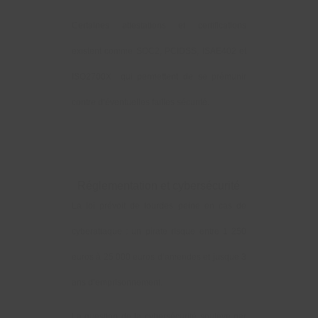
Certaines attestations et certifications
existent comme SOC2, PCIDSS, ISAE402 et
ISO2700X qui permettent de se prémunir
contre d’éventuelles failles sécurité.
Réglementation et cybersécurité
La loi prévoit de lourdes peine en cas de
cyberattaque : un pirate risque entre 1 250
euros à 25 000 euros d’amendes et jusque 3
ans d’emprisonnement.
La question de la cybersécurité soulève par