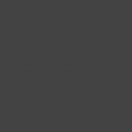
Quiz
Quiz RGPD
Quiz cybersécurité
Webinaires
Ebooks
Livres blancs
Articles récents
Covateam accélère son développement et ouvre son agence
Lyonnaise avec l’arrivée de Lionel FORSTER en tant que
Responsable Commercial
Covateam renforce son offre en cybersécurité pour les acteurs
de la montagne
Mentions légales et RGPD