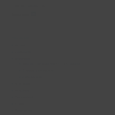
contact@covateam.com
Suivez-nous :
Plan du site
Accueil
L’entreprise
Expertises
Mise en conformité RGPD – DPO externe
Système d’information
Cybersécurité
Nos clients
Actualités
Recrutement
Contact
Ressources