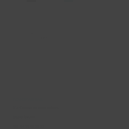
sources
: https://www2.deloitte.com/fr/fr/pages/risque-
compliance-et-controle-interne/articles/les-
grands-enjeux-de-la-cybersecurite.html
COVATEAM SAS
31c Chemin du vieux chênes
38240 Meylan
Tél : 04 58 00 30 33