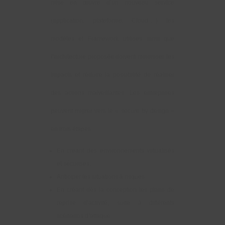
mise en œuvre d’un nouveau service
(application, plateforme, Cloud….) les
modèles et Framework utilisés ainsi que
l’architecture proposée doivent minimiser les
impacts et réduire la possibilité de réaliser
des actions malveillantes. Les entreprises
peuvent migrer vers le « secure by design »
en trois étapes :
En créant des environnements virtualisés
et sécurisés.
Anticiper les situations à risques
En créant dès la conception les plans de
reprise d’activité, suite à différents
scénarios d’attaque.