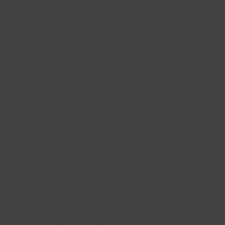
transformation digitale est l’un des 3 enjeux
prioritaires pour 58% des entreprises.
Les exemples de cyberattaques en lien avec
la transformation digitale sont nombreux : Le
développement de l’Internet des Objets crée
de nouvelles problématiques de sécurité.
Dans le domaine de la
voiture connectée
,
par exemple, des hackers ont démontré qu’il
était possible d’infiltrer le système de ces
véhicules par simple SMS.
Dans le secteur du retail, plusieurs