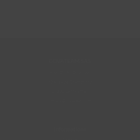
COVATEAM SAS
+33 (0)4 58 00 30 33
33 Allée de Champrond
38330 Saint-Ismier
contact@covateam.com
Informations
Contact