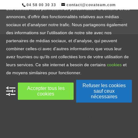
04 58 00 30 33
contact@covateam.com
Les cookies nous permettent de personnaliser le contenu et les
annonces, d'offrir des fonctionnalités relatives aux médias
sociaux et d'analyser notre trafic. Nous partageons également
des informations sur l'utilisation de notre site avec nos
partenaires de médias sociaux, et d'analyse, qui peuvent
combiner celles-ci avec d'autres informations que vous leur
Le travail collaboratif, un nouvel
avez fournies ou qu'ils ont collectées lors de votre utilisation de
enjeux pour l’entreprise
leurs services. Ce site internet a besoin de certains
cookies
et
de moyens similaires pour fonctionner.
16 Avr, 2018
|
Article
,
Info DSI
Refuser les cookies
Accepter tous les
sauf ceux
cookies
Bons nombres d’entreprises et notamment les grandes et
nécessaires
moyennes entreprises, travaillent de manière parcellisé. Chaque
collaborateur à une tâche/fonction donnée, la transmission
d’information est difficile et prends du temps.