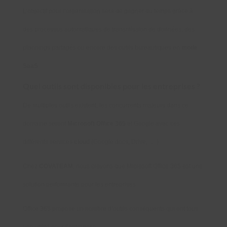
L’objectif pour l’organisation sera de gagner du temps grâce à
des processus automatiques de transmission de données, des
plannings partagés ou encore des outils bureautiques en
mode
SaaS
.
Quel outils sont disponibles pour les entreprises ?
De multiples outils existent, les concurrents majeurs dans ce
domaine seront
Microsoft Office 365
et Google avec ces
différents services
cloud
(Google docs, Drive, ….)
Chez
COVATEAM
, nous croyons que Microsoft Office 365 est une
solution performante pour les entreprises.
Office 365 propose un nombre d’outils conséquents qui ont tous