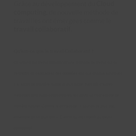
Grâce au développement du
Cloud
computing
, de nouvelle méthode de
travailles ont émergées comme le
travail collaboratif
.
Qu’est-ce que le travail Collaboratif ?
On entend par travail collaboratif une méthode de travail qui va
permettre de
centraliser des données
afin que chaque employés
y ai accès de manière rapide et plus facile. Bien sûr d’autres
méthodes sont aussi collaboratives, les starts-up l’ont adopté de
manière naturel. Comme la dit l’adage : « seul on va plus vite,
ensemble on va plus loin ». C’est là qu’est l’intérêt du travail
collaboratif.