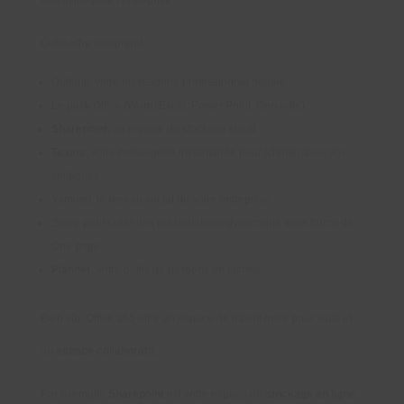
une utilité pour l’entreprise.
Cette offre comprend :
Outlook, votre messagerie professionnel dédiée
Le pack Office (Word, Excel, Power Point, One note)
Sharepoint
, un espace de stockage cloud
Teams
, votre messagerie instantanée pour tchatter avec vos
collègues
Yammer, le réseau social de votre entreprise
Sway, pour créer des présentations dynamique sous forme de
One page
Planner
, votre outils de gestions de tâches
Bien sûr, Office 365 offre un espace de travail privé pour vous et
un
espace collaboratif
.
Par exemple,
Sharepoint
est votre espace de
stockage en ligne