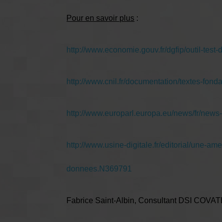
Pour en savoir plus
:
http://www.economie.gouv.fr/dgfip/outil-test-
http://www.cnil.fr/documentation/textes-fonda
http://www.europarl.europa.eu/news/fr/ne
http://www.usine-digitale.fr/editorial/une-a
donnees.N369791
Fabrice Saint-Albin, Consultant DSI COV