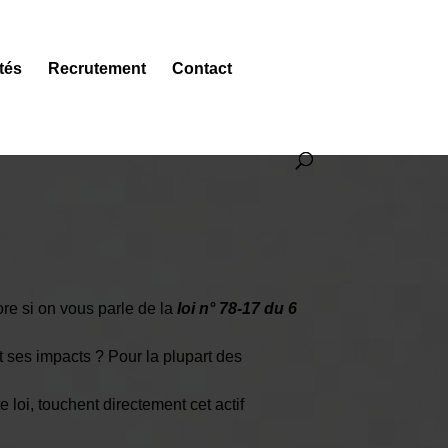
tés
Recrutement
Contact
ore si on vous parle de la
loi n° 78-17 du 6
t ses impacts ? Pour la plupart des
 loi, touchent directement cet actif