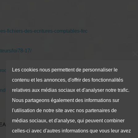
des-fichiers-des-ecritures-comptables-fec
teurs/loi78-17/
Les cookies nous permettent de personnaliser le
ws-room/20151215IPR07597/Protection-des-donn%C3%A9es-le-Pa
contenu et les annonces, d'offrir des fonctionnalités
mende-de-4-du-chiffre-d-affaires-a-qui-ne-respectera-pas-l-accor
relatives aux médias sociaux et d'analyser notre trafic.
Nous partageons également des informations sur
l'utilisation de notre site avec nos partenaires de
médias sociaux, et d'analyse, qui peuvent combiner
ATEAM
celles-ci avec d'autres informations que vous leur avez