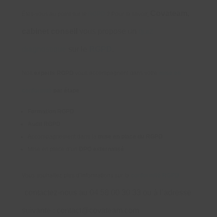
Covateam,
Êtes-vous au point sur le
RGPD
? Pour la savoir,
cabinet conseil
vous propose un
quiz
diagnostique
sur le
RGPD
.
Nos
experts RGPD
vous accompagnent dans votre
mise en
conformité
par étape
:
Formation RGPD
Audit RGPD
Accompagnement dans la
mise en place du RGPD
Mise en place d’un
DPO externalisé
Vous souhaitez plus d’informations sur la
conformité RGPD
contactez-nous au 04 58 00 30 33 ou à l’adresse
:
suivante : contact@covateam.com