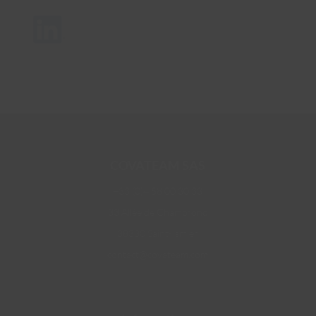
COVATEAM SAS
+33 (0)4 58 00 30 33
33 Allée de Champrond
38330 Saint-Ismier
contact@covateam.com