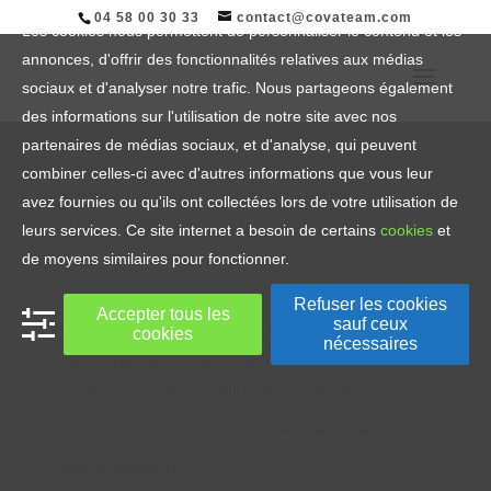
04 58 00 30 33
contact@covateam.com
Les cookies nous permettent de personnaliser le contenu et les
annonces, d'offrir des fonctionnalités relatives aux médias
sociaux et d'analyser notre trafic. Nous partageons également
des informations sur l'utilisation de notre site avec nos
partenaires de médias sociaux, et d'analyse, qui peuvent
combiner celles-ci avec d'autres informations que vous leur
Quiz – RGPD – Testez votre
avez fournies ou qu'ils ont collectées lors de votre utilisation de
conformité en quelques minutes !
leurs services. Ce site internet a besoin de certains
cookies
et
de moyens similaires pour fonctionner.
8 Avr, 2022
|
Info DSI
Refuser les cookies
Accepter tous les
sauf ceux
Devenu obligatoire depuis Mai 2018, le Règlement Général sur la
cookies
nécessaires
Protection des Données (
RGPD
) ne trouve pas encore sa place dans
toutes les organisations publiques et privées.
Ce règlement constitue pourtant un enjeu majeur dans la
protection des informations et des
données personnelles à
caractère personnel.