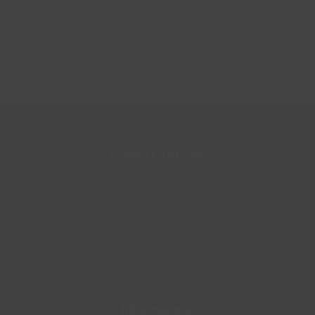
COVATEAM SAS
+33 (0)4 58 00 30 33
33 Allée de Champrond
38330 Saint-Ismier
contact@covateam.com
Informations