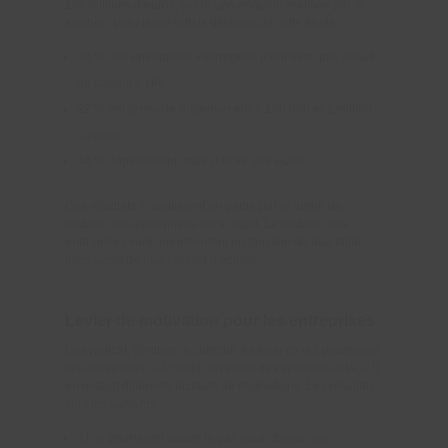
186 millions d’euros, selon une enquête réalisée par le
synthec. Voici les résultats détaillés de cette étude :
34 % des entreprises interrogées n’ont ainsi pas alloué
de budget à l’IA.
22 % ont prévu de dépenser entre 100 000 et 1 million
d’euros,
44 % dépenseront entre 0 et 99 999 euros.
Ces résultats s’expliquent en partie par le degré de
maturité des entreprises sur le sujet. La maturité des
entreprises varie énormément en fonction de leur taille
mais aussi de leur secteur d’activité.
Levier de motivation pour les entreprises
Le syndicat, Synthec, a cherché à savoir ce qui pousserait
les entreprises » à mettre en place des systèmes d’IA ». Il
en ressort différents facteurs de motivations. Les résultats
sont les suivants :
71 % pourraient sauter le pas pour obtenir une