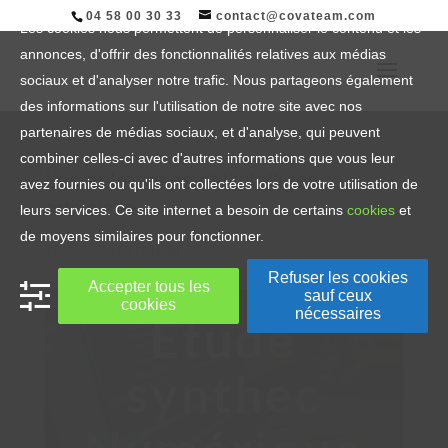
04 58 00 30 33
contact@covateam.com
Les cookies nous permettent de personnaliser le contenu et les
annonces, d'offrir des fonctionnalités relatives aux médias
sociaux et d'analyser notre trafic. Nous partageons également
des informations sur l'utilisation de notre site avec nos
partenaires de médias sociaux, et d'analyse, qui peuvent
combiner celles-ci avec d'autres informations que vous leur
Les entreprises et l’intelligence
avez fournies ou qu'ils ont collectées lors de votre utilisation de
artificielle
leurs services. Ce site internet a besoin de certains
cookies
et
de moyens similaires pour fonctionner.
26 Juin, 2018
|
Article
Refuser les cookies
Accepter tous les
sauf ceux
cookies
nécessaires
Étude
synthec