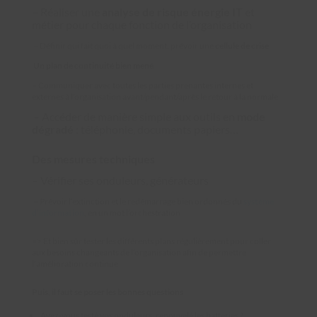
– Réaliser une
analyse de risque énergie IT
et
métier pour chaque fonction de l’organisation
– Définir qui fait quoi à quel moment, prévoir une
cellule de crise
Un plan de continuité bien mené
– Communiquer avec toutes les parties prenantes internes et
externes à l’organisation avant/pendant/après le retour à la normale
– Accéder de manière simple aux outils en
mode
dégradé
: téléphonie, documents papiers…
Des mesures techniques
– Vérifier ses onduleurs, générateurs
– Prévoir l’extinction et le redémarrage bien ordonnés du
système
d’information
, en un mot l’orchestration
=> Et bien sûr tester les différents plans régulièrement pour coller
aux besoins changeants de l’organisation afin de permettre
l’amélioration continue
Puis, il faut se poser les bonnes questions
Avez-vous testé vos onduleurs, renouvelé les batteries ?