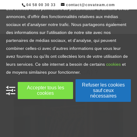
04 58 00 30 33
contact@covateam.com
Les cookies nous permettent de personnaliser le contenu et les
annonces, d'offrir des fonctionnalités relatives aux médias
sociaux et d'analyser notre trafic. Nous partageons également
des informations sur l'utilisation de notre site avec nos
partenaires de médias sociaux, et d'analyse, qui peuvent
combiner celles-ci avec d'autres informations que vous leur
Coupures d’énergie : et si c’était le
avez fournies ou qu'ils ont collectées lors de votre utilisation de
moment de revoir votre Plan de
leurs services. Ce site internet a besoin de certains
cookies
et
Continuité d’Activité (PCA) ?
de moyens similaires pour fonctionner.
Refuser les cookies
3 Jan, 2023
|
Article
,
Info Sécurité
Accepter tous les
sauf ceux
cookies
nécessaires