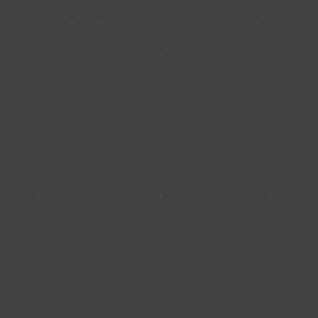
Votre
datacenter
ou opérateur
CLOUD,
dispose t’il d’un
plan de
continuité
?
Quel est l’impact de la perte de l’
IT
sur vos métiers, en termes de
chiffre d’affaires, de réputation, de non-respect de la
réglementation ?
Vos télécoms, peuvent-ils se passer d’électricité ?
Êtes-vous prêts pour le télétravail ? Pour quelles fonctions de votre
organisation ?
Avez-vous des procédures dégradées ?
Et enfin, s’appuyer sur des experts, Responsable de la Sécurité des
Systèmes d’Information
Nous vous aidons à prioriser, à rationaliser, à mieux investir et
adaptons le
système d’information
à votre organisation.