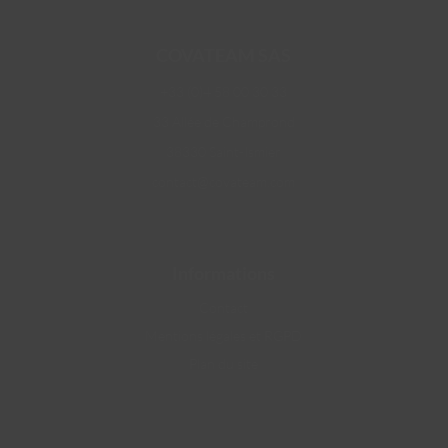
COVATEAM SAS
+33 (0)4 58 00 30 33
33 Allée de Champrond
38330 Saint-Ismier
contact@covateam.com
Informations
Contact
Mentions légales et RGPD
Plan du site