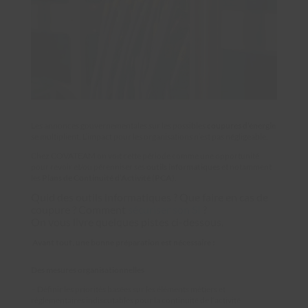
Les annonces gouvernementales sur les possibles
coupures d’énergie
se multiplient. L’impact pour les organisations n’est pas négligeable.
Chez COVATEAM on voit cette période comme une opportunité
pour revoir et/ou pérenniser ses
outils informatiques
et notamment
les
Plans de Continuité d’Activité
(
PCA
).
Quid des outils informatiques ?
Que faire en cas de
coupure ? Comment
sécuriser son SI
?
On vous livre quelques pistes ci-dessous.
Avant tout, une bonne préparation est nécessaire :
Des mesures organisationnelles
– Définir les priorités basées sur les éléments métiers et
réglementaires indiscutables pour la continuité de l’activité